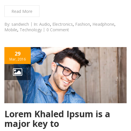
Read More
By:
sandwich
In:
Audio
,
Electronics
,
Fashion
,
Headphone
,
Mobile
,
Technology
0 Comment
29
Mar, 2016
Lorem Khaled Ipsum is a
major key to