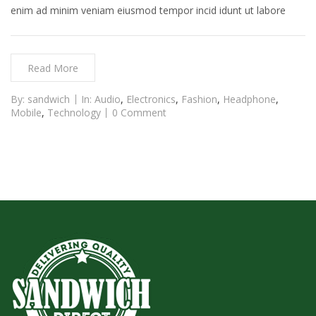
enim ad minim veniam eiusmod tempor incid idunt ut labore
Read More
By:
sandwich
In:
Audio
,
Electronics
,
Fashion
,
Headphone
,
Mobile
,
Technology
0 Comment