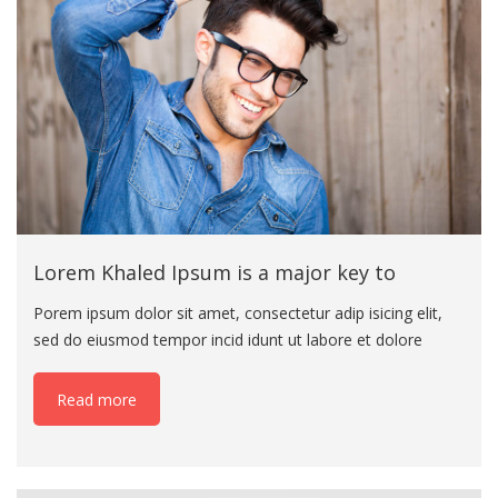
Lorem Khaled Ipsum is a major key to
Porem ipsum dolor sit amet, consectetur adip isicing elit,
sed do eiusmod tempor incid idunt ut labore et dolore
magna aliqua. Ut enim ad minim veniam eiusmod tempor
incid idunt ut labore. Porem ipsum dolor sit amet,
Read more
consectetur adip isicing elit, sed do eius mod tempor incid
idunt ut labore et dolore magna aliqua. Ut enim ad minim
veniam eiusmod tempor incid idunt ut labore. Porem ipsum