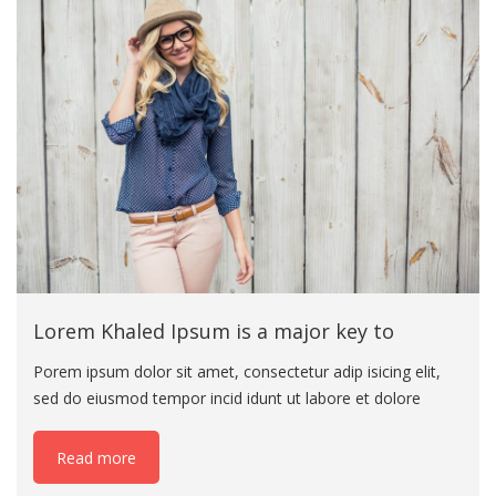
tempor incid idunt ut labore et dolore magna aliqua. Ut
enim ad minim veniam eiusmod tempor incid idunt ut
labore
Lorem Khaled Ipsum is a major key to
Porem ipsum dolor sit amet, consectetur adip isicing elit,
sed do eiusmod tempor incid idunt ut labore et dolore
magna aliqua. Ut enim ad minim veniam eiusmod tempor
incid idunt ut labore. Porem ipsum dolor sit amet,
Read more
consectetur adip isicing elit, sed do eius mod tempor incid