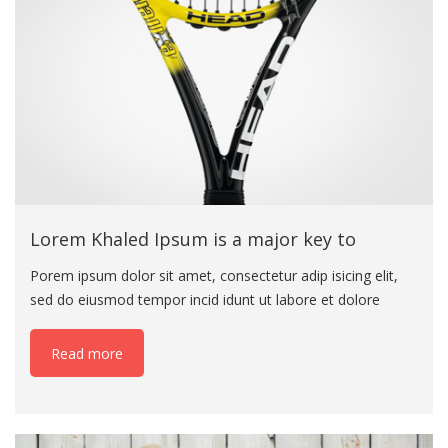
labore
Lorem Khaled Ipsum is a major key to
Porem ipsum dolor sit amet, consectetur adip isicing elit,
sed do eiusmod tempor incid idunt ut labore et dolore
magna aliqua. Ut enim ad minim veniam eiusmod tempor
incid idunt ut labore. Porem ipsum dolor sit amet,
Read more
consectetur adip isicing elit, sed do eius mod tempor incid
idunt ut labore et dolore magna aliqua. Ut enim ad minim
veniam eiusmod tempor incid idunt ut labore. Porem ipsum
dolor sit amet, consectetur adip isicing elit, sed do eiusmod