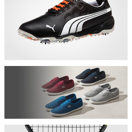
Lorem Khaled Ipsum is a major key to
Porem ipsum dolor sit amet, consectetur adip isicing elit, sed
do eiusmod tempor incid idunt ut labore et dolore magna
aliqua. Ut enim ad minim veniam eiusmod tempor incid idunt
ut labore. Porem ipsum dolor sit amet, consectetur adip
isicing elit, sed do eius mod tempor incid idunt ut labore et
dolore magna aliqua. Ut enim ad minim veniam eiusmod
tempor incid idunt ut labore. Porem ipsum dolor sit amet,
consectetur adip isicing elit, sed do eiusmod tempor incid
idunt ut labore et dolore magna aliqua. Ut enim ad minim
veniam eiusmod tempor incid idunt ut labore
Lorem Khaled Ipsum is a major key to
Porem ipsum dolor sit amet, consectetur adip isicing elit, sed