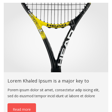
dolor sit amet, consectetur adip isicing elit, sed do eiusmod
tempor incid idunt ut labore et dolore magna aliqua. Ut
enim ad minim veniam eiusmod tempor incid idunt ut
labore
Lorem Khaled Ipsum is a major key to
Porem ipsum dolor sit amet, consectetur adip isicing elit,
sed do eiusmod tempor incid idunt ut labore et dolore
magna aliqua. Ut enim ad minim veniam eiusmod tempor
incid idunt ut labore. Porem ipsum dolor sit amet,
Read more