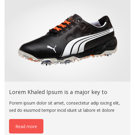
dolor sit amet, consectetur adip isicing elit, sed do eiusmod
tempor incid idunt ut labore et dolore magna aliqua. Ut
enim ad minim veniam eiusmod tempor incid idunt ut
labore
Lorem Khaled Ipsum is a major key to
Porem ipsum dolor sit amet, consectetur adip isicing elit,
sed do eiusmod tempor incid idunt ut labore et dolore
magna aliqua. Ut enim ad minim veniam eiusmod tempor
incid idunt ut labore. Porem ipsum dolor sit amet,
Read more
consectetur adip isicing elit, sed do eius mod tempor incid