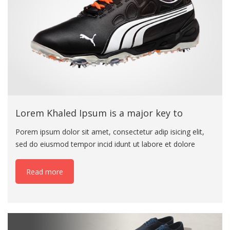
Lorem Khaled Ipsum is a major key to
Porem ipsum dolor sit amet, consectetur adip isicing elit,
sed do eiusmod tempor incid idunt ut labore et dolore
magna aliqua. Ut enim ad minim veniam eiusmod tempor
incid idunt ut labore. Porem ipsum dolor sit amet,
Read more
consectetur adip isicing elit, sed do eius mod tempor incid
idunt ut labore et dolore magna aliqua. Ut enim ad minim
veniam eiusmod tempor incid idunt ut labore. Porem ipsum
dolor sit amet, consectetur adip isicing elit, sed do eiusmod